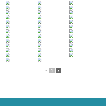
◄
1
2