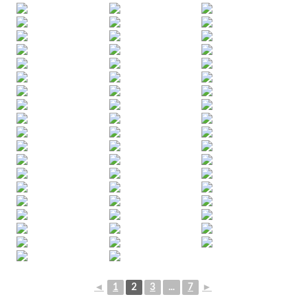
◄
1
2
3
...
7
►