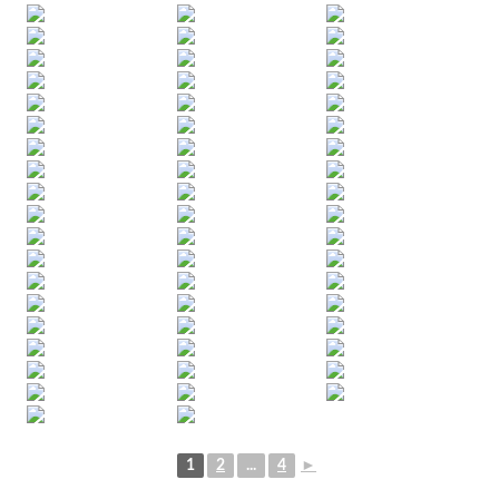
1
2
...
4
►