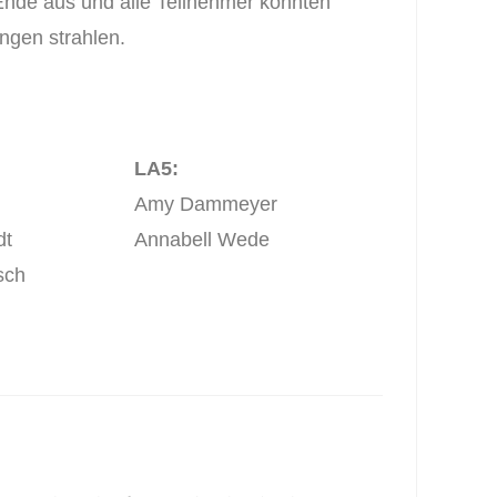
nde aus und alle Teilnehmer konnten
ngen strahlen.
LA5:
Amy Dammeyer
dt
Annabell Wede
sch