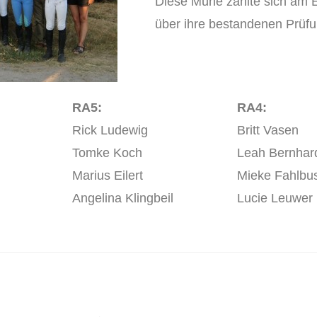
Diese Mühe zahlte sich am E
über ihre bestandenen Prüfu
RA5:
RA4:
Rick Ludewig
Britt Vasen
Tomke Koch
Leah Bernhar
Marius Eilert
Mieke Fahlbu
Angelina Klingbeil
Lucie Leuwer