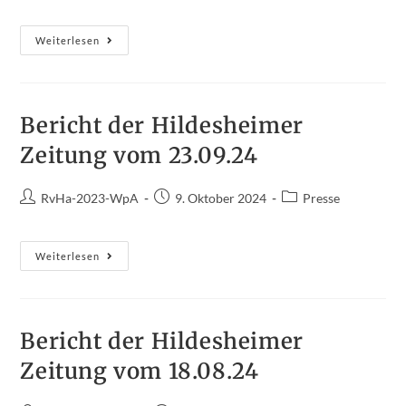
Spannender
Weiterlesen
Sport
Beim
Frühjahrsturnier
Des
Reitvereins
Harsum
Bericht der Hildesheimer
Zeitung vom 23.09.24
Beitrags-
Beitrag
Beitrags-
RvHa-2023-WpA
9. Oktober 2024
Presse
Autor:
veröffentlicht:
Kategorie:
Bericht
Weiterlesen
Der
Hildesheimer
Zeitung
Vom
23.09.24
Bericht der Hildesheimer
Zeitung vom 18.08.24