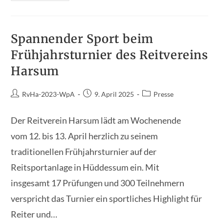
Zukunftsorientiert
–
Nachbericht
Zur
Jahreshauptversammlung
Spannender Sport beim
Des
Reitvereins
Frühjahrsturnier des Reitvereins
Harsum
Harsum
Beitrags-
Beitrag
Beitrags-
RvHa-2023-WpA
9. April 2025
Presse
Autor:
veröffentlicht:
Kategorie:
Der Reitverein Harsum lädt am Wochenende
vom 12. bis 13. April herzlich zu seinem
traditionellen Frühjahrsturnier auf der
Reitsportanlage in Hüddessum ein. Mit
insgesamt 17 Prüfungen und 300 Teilnehmern
verspricht das Turnier ein sportliches Highlight für
Reiter und…