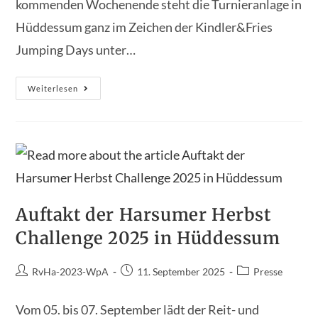
kommenden Wochenende steht die Turnieranlage in
Hüddessum ganz im Zeichen der Kindler&Fries
Jumping Days unter…
Springsport
Weiterlesen
Der
Spitzenklasse
In
Hüddessum:
Kindler
&
Fries
Jumping
Days
2025
Auftakt der Harsumer Herbst
Challenge 2025 in Hüddessum
Beitrags-
Beitrag
Beitrags-
RvHa-2023-WpA
11. September 2025
Presse
Autor:
veröffentlicht:
Kategorie:
Vom 05. bis 07. September lädt der Reit- und