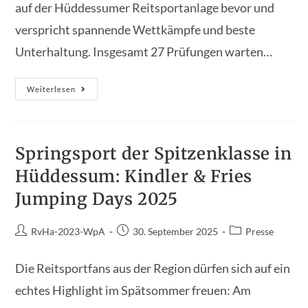
auf der Hüddessumer Reitsportanlage bevor und
verspricht spannende Wettkämpfe und beste
Unterhaltung. Insgesamt 27 Prüfungen warten…
Harsumer
Weiterlesen
Herbst
Challenge
Teil
2
Beendet
Die
Springsport der Spitzenklasse in
Turnierserie
2025
Hüddessum: Kindler & Fries
Jumping Days 2025
Beitrags-
Beitrag
Beitrags-
RvHa-2023-WpA
30. September 2025
Presse
Autor:
veröffentlicht:
Kategorie:
Die Reitsportfans aus der Region dürfen sich auf ein
echtes Highlight im Spätsommer freuen: Am