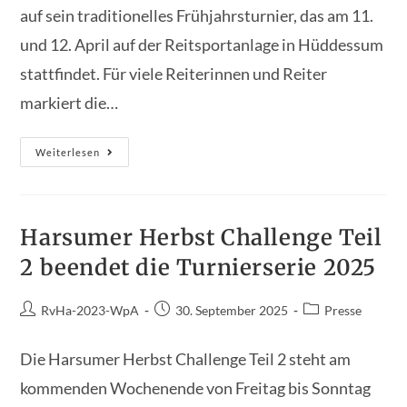
auf sein traditionelles Frühjahrsturnier, das am 11.
und 12. April auf der Reitsportanlage in Hüddessum
stattfindet. Für viele Reiterinnen und Reiter
markiert die…
Frühjahrsturnier
Weiterlesen
Des
Reitvereins
Harsum:
Auftakt
In
Die
Harsumer Herbst Challenge Teil
Neue
Saison
2 beendet die Turnierserie 2025
Beitrags-
Beitrag
Beitrags-
RvHa-2023-WpA
30. September 2025
Presse
Autor:
veröffentlicht:
Kategorie:
Die Harsumer Herbst Challenge Teil 2 steht am
kommenden Wochenende von Freitag bis Sonntag