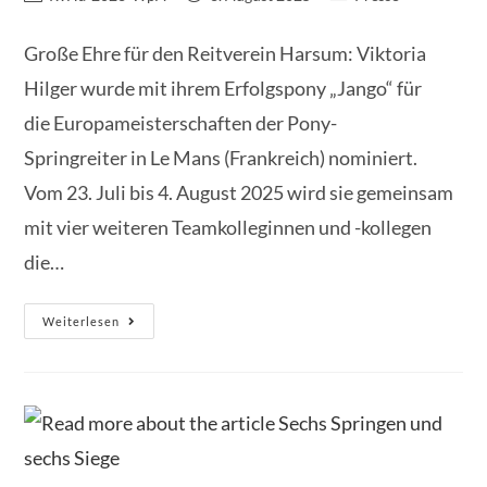
Autor:
veröffentlicht:
Kategorie:
Große Ehre für den Reitverein Harsum: Viktoria
Hilger wurde mit ihrem Erfolgspony „Jango“ für
die Europameisterschaften der Pony-
Springreiter in Le Mans (Frankreich) nominiert.
Vom 23. Juli bis 4. August 2025 wird sie gemeinsam
mit vier weiteren Teamkolleginnen und -kollegen
die…
Viktoria
Weiterlesen
Hilger
Für
Europameisterschaft
Der
Ponyreiter
Nominiert
–
Reitverein
Harsum
Stolz