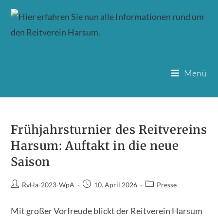
Menü
Zum
Inhalt
Frühjahrsturnier des Reitvereins
springen
Harsum: Auftakt in die neue
Saison
Beitrags-
Beitrag
Beitrags-
RvHa-2023-WpA
10. April 2026
Presse
Autor:
veröffentlicht:
Kategorie:
Mit großer Vorfreude blickt der Reitverein Harsum