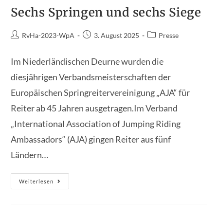
Auf
Nachwuchstalent
Sechs Springen und sechs Siege
Beitrags-
Beitrag
Beitrags-
RvHa-2023-WpA
3. August 2025
Presse
Autor:
veröffentlicht:
Kategorie:
Im Niederländischen Deurne wurden die
diesjährigen Verbandsmeisterschaften der
Europäischen Springreitervereinigung „AJA“ für
Reiter ab 45 Jahren ausgetragen.Im Verband
„International Association of Jumping Riding
Ambassadors“ (AJA) gingen Reiter aus fünf
Ländern…
Sechs
Weiterlesen
Springen
Und
Sechs
Siege