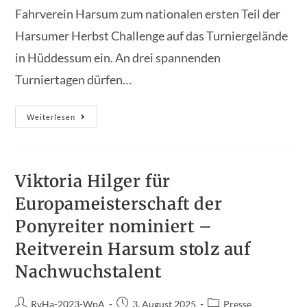
Fahrverein Harsum zum nationalen ersten Teil der
Harsumer Herbst Challenge auf das Turniergelände
in Hüddessum ein. An drei spannenden
Turniertagen dürfen…
Auftakt
Weiterlesen
Der
Harsumer
Herbst
Challenge
2025
In
Viktoria Hilger für
Hüddessum
Europameisterschaft der
Ponyreiter nominiert –
Reitverein Harsum stolz auf
Nachwuchstalent
Beitrags-
Beitrag
Beitrags-
RvHa-2023-WpA
3. August 2025
Presse