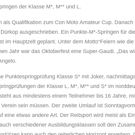
pringen der Klasse M*, M** und L.
n als Qualifikation zum Con Moto Amateur Cup. Danach f
es Dürkop ausgeschrieben. Ein Punkte-M*-Springen für d
est im Hauptzelt geplant. Unter dem Motto“Feiern wie d
en Jahr war das Oktoberfest eine Super-Gaudi. „Das wir
Angelo.
ine Punktespringprüfung Klasse S* mit Joker, nachmittag
Springprüfungen der Klasse L, M*, M** und S* im nordd
eht aus mindestens einem Teilnehmer bis 16 Jahre, mi
 Verein sein müssen. Der zweite Umlauf ist Sonntagvormi
f eine etwas andere Art. Der Reitsport wird meist als Ei
uch verschiedener Ausbildungsklassen soll den Zusamme
stützen kann auch den reiterlichen Horizont erweitern.