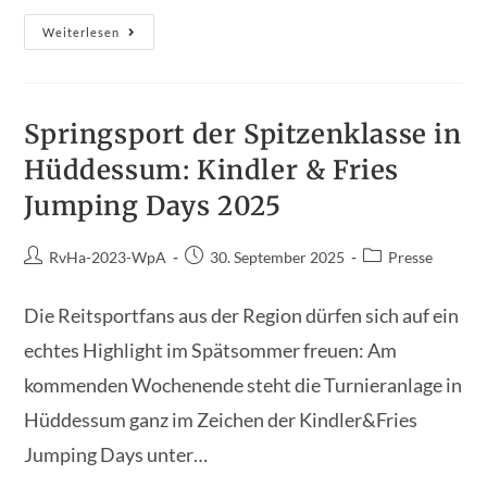
Harsumer
Weiterlesen
Herbst
Challenge
Teil
2
Beendet
Die
Springsport der Spitzenklasse in
Turnierserie
2025
Hüddessum: Kindler & Fries
Jumping Days 2025
Beitrags-
Beitrag
Beitrags-
RvHa-2023-WpA
30. September 2025
Presse
Autor:
veröffentlicht:
Kategorie:
Die Reitsportfans aus der Region dürfen sich auf ein
echtes Highlight im Spätsommer freuen: Am
kommenden Wochenende steht die Turnieranlage in
Hüddessum ganz im Zeichen der Kindler&Fries
Jumping Days unter…