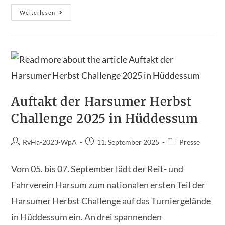
Springsport
Weiterlesen
Der
Spitzenklasse
In
Hüddessum:
Kindler
&
Fries
Jumping
Days
2025
Auftakt der Harsumer Herbst
Challenge 2025 in Hüddessum
Beitrags-
Beitrag
Beitrags-
RvHa-2023-WpA
11. September 2025
Presse
Autor:
veröffentlicht:
Kategorie:
Vom 05. bis 07. September lädt der Reit- und
Fahrverein Harsum zum nationalen ersten Teil der
Harsumer Herbst Challenge auf das Turniergelände
in Hüddessum ein. An drei spannenden