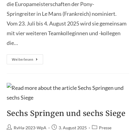
die Europameisterschaften der Pony-
Springreiter in Le Mans (Frankreich) nominiert.
Vom 23. Juli bis 4. August 2025 wird sie gemeinsam
mit vier weiteren Teamkolleginnen und -kollegen
die…
Viktoria
Weiterlesen
Hilger
Für
Europameisterschaft
Der
Ponyreiter
Nominiert
–
Reitverein
Harsum
Stolz
Auf
Nachwuchstalent
Sechs Springen und sechs Siege
Beitrags-
Beitrag
Beitrags-
RvHa-2023-WpA
3. August 2025
Presse
Autor:
veröffentlicht:
Kategorie: