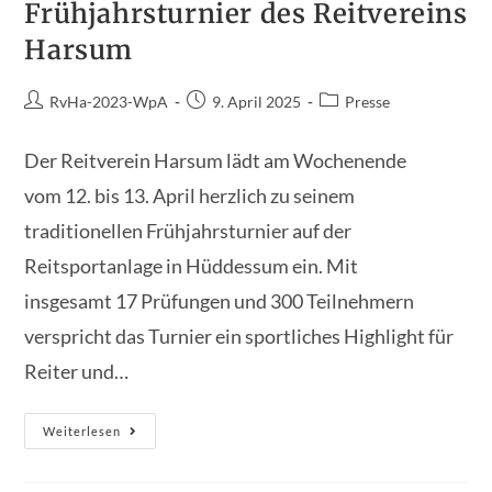
Frühjahrsturnier des Reitvereins
Harsum
Harsum
Beitrags-
Beitrag
Beitrags-
RvHa-2023-WpA
9. April 2025
Presse
Autor:
veröffentlicht:
Kategorie:
Der Reitverein Harsum lädt am Wochenende
vom 12. bis 13. April herzlich zu seinem
traditionellen Frühjahrsturnier auf der
Reitsportanlage in Hüddessum ein. Mit
insgesamt 17 Prüfungen und 300 Teilnehmern
verspricht das Turnier ein sportliches Highlight für
Reiter und…
Spannender
Weiterlesen
Sport
Beim
Frühjahrsturnier