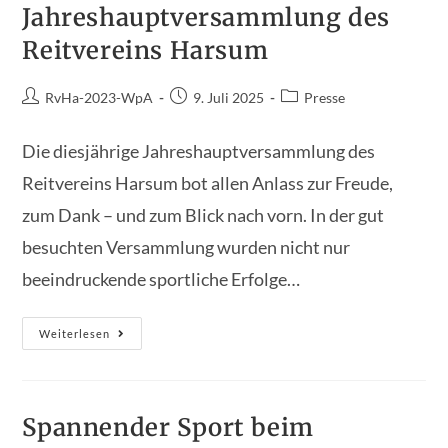
Jahreshauptversammlung des
Reitvereins Harsum
Beitrags-
Beitrag
Beitrags-
RvHa-2023-WpA
9. Juli 2025
Presse
Autor:
veröffentlicht:
Kategorie:
Die diesjährige Jahreshauptversammlung des
Reitvereins Harsum bot allen Anlass zur Freude,
zum Dank – und zum Blick nach vorn. In der gut
besuchten Versammlung wurden nicht nur
beeindruckende sportliche Erfolge…
Erfolgreich,
Weiterlesen
Engagiert,
Zukunftsorientiert
–
Nachbericht
Zur
Jahreshauptversammlung
Spannender Sport beim
Des
Reitvereins