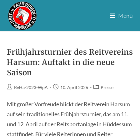
Menü
Zum
Inhalt
Frühjahrsturnier des Reitvereins
springen
Harsum: Auftakt in die neue
Saison
Beitrags-
Beitrag
Beitrags-
RvHa-2023-WpA
10. April 2026
Presse
Autor:
veröffentlicht:
Kategorie:
Mit großer Vorfreude blickt der Reitverein Harsum
auf sein traditionelles Frühjahrsturnier, das am 11.
und 12. April auf der Reitsportanlage in Hüddessum
stattfindet. Für viele Reiterinnen und Reiter