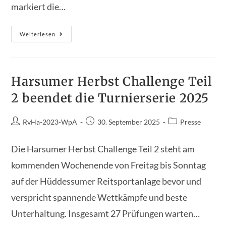
markiert die…
Frühjahrsturnier
Weiterlesen
Des
Reitvereins
Harsum:
Auftakt
In
Die
Harsumer Herbst Challenge Teil
Neue
Saison
2 beendet die Turnierserie 2025
Beitrags-
Beitrag
Beitrags-
RvHa-2023-WpA
30. September 2025
Presse
Autor:
veröffentlicht:
Kategorie:
Die Harsumer Herbst Challenge Teil 2 steht am
kommenden Wochenende von Freitag bis Sonntag
auf der Hüddessumer Reitsportanlage bevor und
verspricht spannende Wettkämpfe und beste
Unterhaltung. Insgesamt 27 Prüfungen warten…