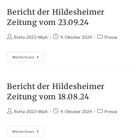
Des
Reitvereins
Harsum
Bericht der Hildesheimer
Zeitung vom 23.09.24
Beitrags-
Beitrag
Beitrags-
RvHa-2023-WpA
9. Oktober 2024
Presse
Autor:
veröffentlicht:
Kategorie:
Bericht
Weiterlesen
Der
Hildesheimer
Zeitung
Vom
23.09.24
Bericht der Hildesheimer
Zeitung vom 18.08.24
Beitrags-
Beitrag
Beitrags-
RvHa-2023-WpA
9. Oktober 2024
Presse
Autor:
veröffentlicht:
Kategorie:
Bericht
Weiterlesen
Der