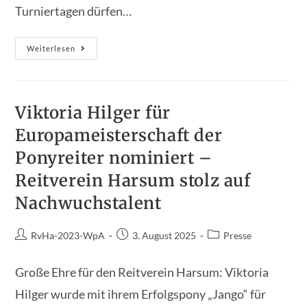
Turniertagen dürfen…
Auftakt
Weiterlesen
Der
Harsumer
Herbst
Challenge
2025
In
Viktoria Hilger für
Hüddessum
Europameisterschaft der
Ponyreiter nominiert –
Reitverein Harsum stolz auf
Nachwuchstalent
Beitrags-
Beitrag
Beitrags-
RvHa-2023-WpA
3. August 2025
Presse
Autor:
veröffentlicht:
Kategorie:
Große Ehre für den Reitverein Harsum: Viktoria
Hilger wurde mit ihrem Erfolgspony „Jango“ für