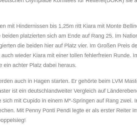
tschen Olympiade Komitees für Reiterei(DOKR) sie auf 
n mit Hindernissen bis 1,25m ritt Kiara mit Monte Bellin
e beiden platzierten sich am Ende auf Rang 25. Im Natio
ngierten die beiden hier auf Platz vier. Im Großen Preis 
 auch wieder Kiara mit einer tollen fehlerfreien Runde. 
e ein achter Platz dabei heraus.
Pferden auch in Hagen starten. Er gehörte beim LVM Mas
er ist ein deutschlandweiter Vergleich auf Länderebene,
 sich mit Cupido in einem M*-Springen auf Rang zwei. 
echen. Mit Penny Ponti Pendi legte er als erster Reiter i
Doppelsieg!