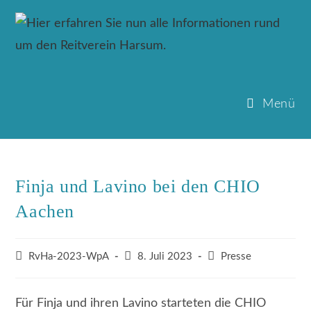
Zum
Inhalt
springen
Menü
Finja und Lavino bei den CHIO
Aachen
Beitrags-
Beitrag
Beitrags-
RvHa-2023-WpA
8. Juli 2023
Presse
Autor:
veröffentlicht:
Kategorie:
Für Finja und ihren Lavino starteten die CHIO