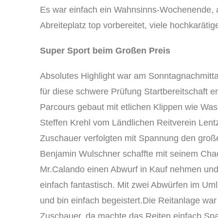
Es war einfach ein Wahnsinns-Wochenende, an
Abreiteplatz top vorbereitet, viele hochkaräti
Super Sport beim Großen Preis
Absolutes Highlight war am Sonntagnachmittag
für diese schwere Prüfung Startbereitschaft 
Parcours gebaut mit etlichen Klippen wie Was
Steffen Krehl vom Ländlichen Reitverein Le
Zuschauer verfolgten mit Spannung den großen
Benjamin Wulschner schaffte mit seinem Chac
Mr.Calando einen Abwurf in Kauf nehmen und e
einfach fantastisch. Mit zwei Abwürfen im Um
und bin einfach begeistert.Die Reitanlage war
Zuschauer, da machte das Reiten einfach Spaß