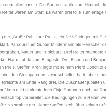
 dem alles passte. Die Sonne strahlte vom Himmel, die
ge Reiter waren am Start. Es waren drei tolle Turniertag
 der „Große Publicare Preis“, ein S***-Springen mit St
erklärt. Parcourschef Günter Mindermann als Herrscher d
sergraben, Mauer und Triplebare. Drei Reiter beendete
ntzke, Harm Lahde vom Elmgestüt Drei Eichen und Benj
 Preis. Steffen Krehl legte mit seinem Pferd Conchito e
obel den Stechparcours zwar schneller, hatte aber ein
rreichte am Ende Rang drei. Die Zuschauer jubelten übe
lauf kam die Lokalmatadorin Finja Bormann noch auf Ran
 einfach top vorbereitet, die Bedingungen zum Reiten wir
!“, so strahlte der Sieger Steffen Krehl über seinen Er