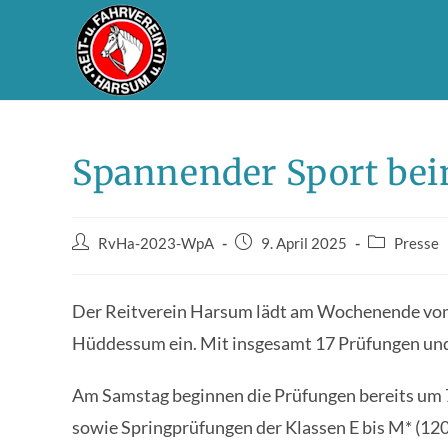
Zum
Inhalt
Spannender Sport bei
springen
Beitrags-
Beitrag
Beitrags-
RvHa-2023-WpA
9. April 2025
Presse
Autor:
veröffentlicht:
Kategorie:
Der Reitverein Harsum lädt am Wochenende vom 12
Hüddessum ein. Mit insgesamt 17 Prüfungen und 3
Am Samstag beginnen die Prüfungen bereits um 
sowie Springprüfungen der Klassen E bis M* (120