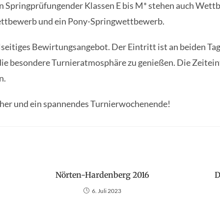
 Springprüfungender Klassen E bis M* stehen auch Wettb
wettbewerb und ein Pony-Springwettbewerb.
lseitiges Bewirtungsangebot. Der Eintritt ist an beiden Ta
 die besondere Turnieratmosphäre zu genießen. Die Zeiteint
n.
ucher und ein spannendes Turnierwochenende!
Nörten-Hardenberg 2016
D
6. Juli 2023